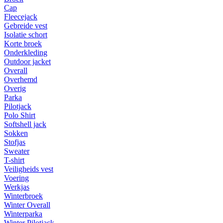
Cap
Fleecejack
Gebreide vest
Isolatie schort
Korte broek
Onderkleding
Outdoor jacket
Overall
Overhemd
Overig
Parka
Pilotjack
Polo Shirt
Softshell jack
Sokken
Stofjas
Sweater
T-shirt
Veiligheids vest
Voering
Werkjas
Winterbroek
Winter Overall
Winterparka
Winter Pilotjack