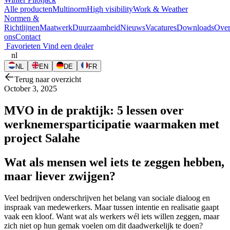
Alle producten
Multinorm
High visibility
Work & Weather
Normen &
Richtlijnen
Maatwerk
Duurzaamheid
Nieuws
Vacatures
Downloads
Ove
ons
Contact
Favorieten
Vind een dealer
nl
NL
EN
DE
FR
Terug naar overzicht
October 3, 2025
MVO in de praktijk: 5 lessen over
werknemersparticipatie waarmaken met
project Salahe
Wat als mensen wel iets te zeggen hebben,
maar liever zwijgen?
Veel bedrijven onderschrijven het belang van sociale dialoog en
inspraak van medewerkers. Maar tussen intentie en realisatie gaapt
vaak een kloof. Want wat als werkers wél iets willen zeggen, maar
zich niet op hun gemak voelen om dit daadwerkelijk te doen?