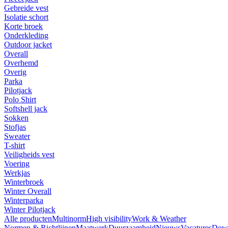
Gebreide vest
Isolatie schort
Korte broek
Onderkleding
Outdoor jacket
Overall
Overhemd
Overig
Parka
Pilotjack
Polo Shirt
Softshell jack
Sokken
Stofjas
Sweater
T-shirt
Veiligheids vest
Voering
Werkjas
Winterbroek
Winter Overall
Winterparka
Winter Pilotjack
Alle producten
Multinorm
High visibility
Work & Weather
Normen & Richtlijnen
Maatwerk
Duurzaamheid
Nieuws
Vacatures
Dow