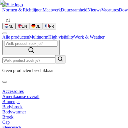
Normen & Richtlijnen
Maatwerk
Duurzaamheid
Nieuws
Vacatures
Dow
nl
NL
EN
DE
FR
Alle producten
Multinorm
High visibility
Work & Weather
Geen producten beschikbaar.
Accessoires
Amerikaanse overall
Binnenjas
Bodybroek
Bodywarmer
Broek
Cap
Fleecejack