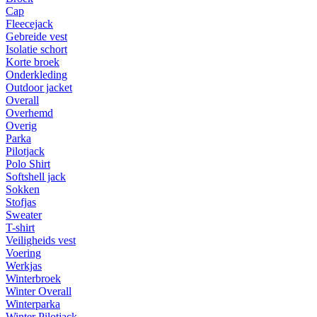
Cap
Fleecejack
Gebreide vest
Isolatie schort
Korte broek
Onderkleding
Outdoor jacket
Overall
Overhemd
Overig
Parka
Pilotjack
Polo Shirt
Softshell jack
Sokken
Stofjas
Sweater
T-shirt
Veiligheids vest
Voering
Werkjas
Winterbroek
Winter Overall
Winterparka
Winter Pilotjack