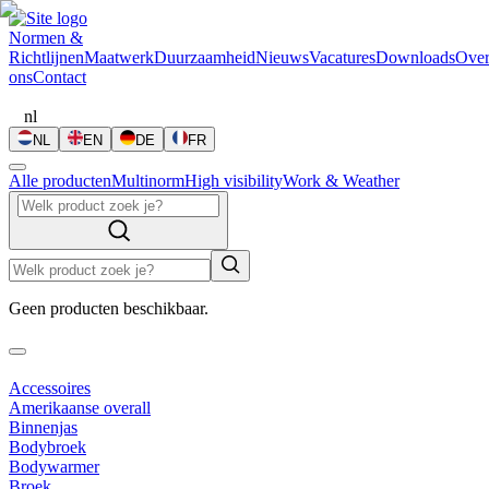
Normen &
Richtlijnen
Maatwerk
Duurzaamheid
Nieuws
Vacatures
Downloads
Ove
ons
Contact
nl
NL
EN
DE
FR
Alle producten
Multinorm
High visibility
Work & Weather
Geen producten beschikbaar.
Accessoires
Amerikaanse overall
Binnenjas
Bodybroek
Bodywarmer
Broek