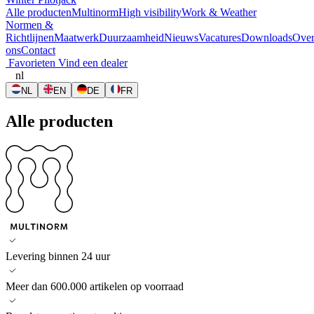
Alle producten
Multinorm
High visibility
Work & Weather
Normen &
Richtlijnen
Maatwerk
Duurzaamheid
Nieuws
Vacatures
Downloads
Ove
ons
Contact
Favorieten
Vind een dealer
nl
NL
EN
DE
FR
Alle producten
Levering binnen 24 uur
Meer dan 600.000 artikelen op voorraad