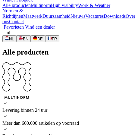
Alle producten
Multinorm
High visibility
Work & Weather
Normen &
Richtlijnen
Maatwerk
Duurzaamheid
Nieuws
Vacatures
Downloads
Ove
ons
Contact
Favorieten
Vind een dealer
nl
NL
EN
DE
FR
Alle producten
Levering binnen 24 uur
Meer dan 600.000 artikelen op voorraad