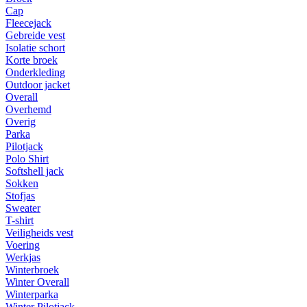
Cap
Fleecejack
Gebreide vest
Isolatie schort
Korte broek
Onderkleding
Outdoor jacket
Overall
Overhemd
Overig
Parka
Pilotjack
Polo Shirt
Softshell jack
Sokken
Stofjas
Sweater
T-shirt
Veiligheids vest
Voering
Werkjas
Winterbroek
Winter Overall
Winterparka
Winter Pilotjack