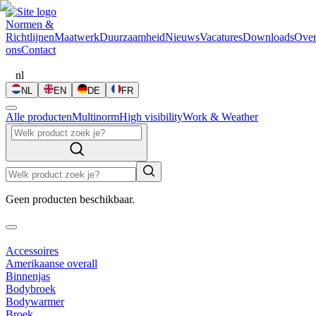
Normen &
Richtlijnen
Maatwerk
Duurzaamheid
Nieuws
Vacatures
Downloads
Ove
ons
Contact
nl
NL
EN
DE
FR
Alle producten
Multinorm
High visibility
Work & Weather
Geen producten beschikbaar.
Accessoires
Amerikaanse overall
Binnenjas
Bodybroek
Bodywarmer
Broek