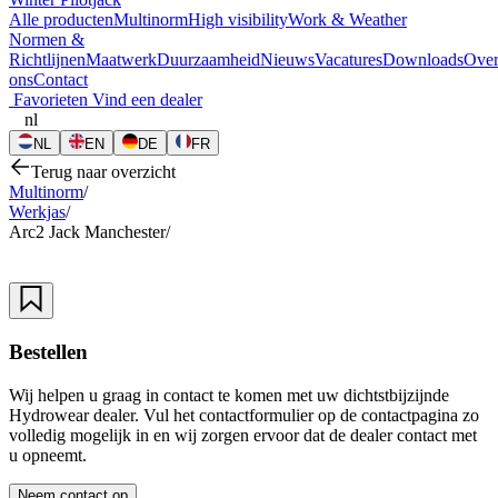
Alle producten
Multinorm
High visibility
Work & Weather
Normen &
Richtlijnen
Maatwerk
Duurzaamheid
Nieuws
Vacatures
Downloads
Ove
ons
Contact
Favorieten
Vind een dealer
nl
NL
EN
DE
FR
Terug naar overzicht
Multinorm
/
Werkjas
/
Arc2 Jack Manchester
/
Bestellen
Wij helpen u graag in contact te komen met uw dichtstbijzijnde
Hydrowear dealer. Vul het contactformulier op de contactpagina zo
volledig mogelijk in en wij zorgen ervoor dat de dealer contact met
u opneemt.
Neem contact op