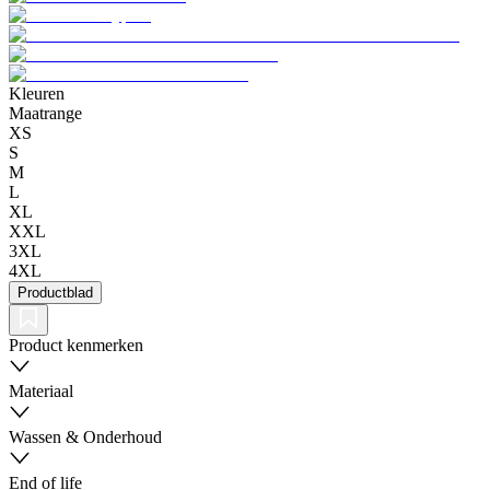
Kleuren
Maatrange
XS
S
M
L
XL
XXL
3XL
4XL
Productblad
Product kenmerken
Materiaal
Wassen & Onderhoud
End of life