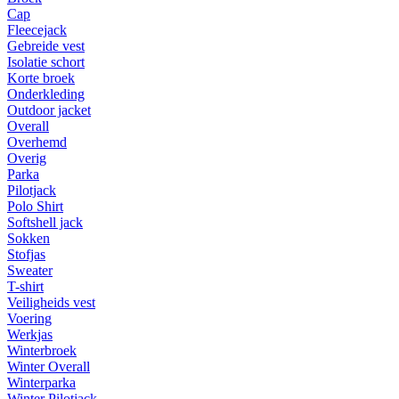
Cap
Fleecejack
Gebreide vest
Isolatie schort
Korte broek
Onderkleding
Outdoor jacket
Overall
Overhemd
Overig
Parka
Pilotjack
Polo Shirt
Softshell jack
Sokken
Stofjas
Sweater
T-shirt
Veiligheids vest
Voering
Werkjas
Winterbroek
Winter Overall
Winterparka
Winter Pilotjack