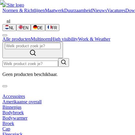
Normen & Richtlijnen
Maatwerk
Duurzaamheid
Nieuws
Vacatures
Dow
nl
NL
EN
DE
FR
Alle producten
Multinorm
High visibility
Work & Weather
Geen producten beschikbaar.
Accessoires
Amerikaanse overall
Binnenjas
Bodybroek
Bodywarmer
Broek
Cap
Fleecejack