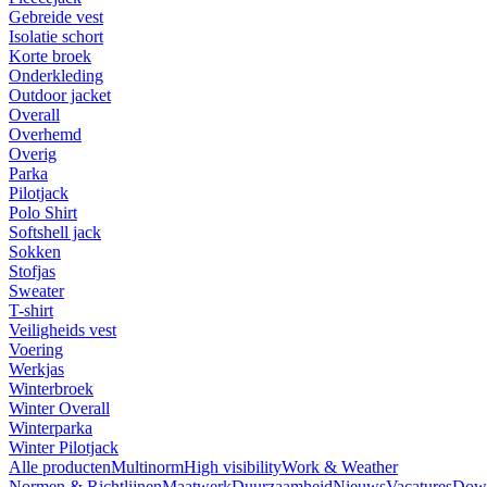
Gebreide vest
Isolatie schort
Korte broek
Onderkleding
Outdoor jacket
Overall
Overhemd
Overig
Parka
Pilotjack
Polo Shirt
Softshell jack
Sokken
Stofjas
Sweater
T-shirt
Veiligheids vest
Voering
Werkjas
Winterbroek
Winter Overall
Winterparka
Winter Pilotjack
Alle producten
Multinorm
High visibility
Work & Weather
Normen & Richtlijnen
Maatwerk
Duurzaamheid
Nieuws
Vacatures
Dow