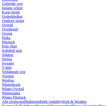
Gebreide vest
Isolatie schort
Korte broek
Onderkleding
Outdoor jacket
Overall
Overhemd
Overig
Parka
Pilotjack
Polo Shirt
Softshell jack
Sokken
Stofjas
Sweater
T-shirt
Veiligheids vest
Voering
Werkjas
Winterbroek
Winter Overall
Winterparka
Winter Pilotjack
Alle producten
Multinorm
High visibility
Work & Weather
Normen & Richtlijnen
Maatwerk
Duurzaamheid
Nieuws
Vacatures
Dow