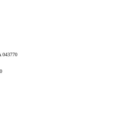
LA 043770
0