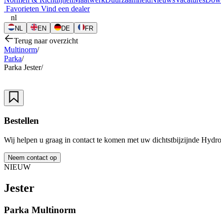
Favorieten
Vind een dealer
nl
NL
EN
DE
FR
Terug naar overzicht
Multinorm
/
Parka
/
Parka Jester
/
Bestellen
Wij helpen u graag in contact te komen met uw dichtstbijzijnde Hydro
Neem contact op
NIEUW
Jester
Parka
Multinorm