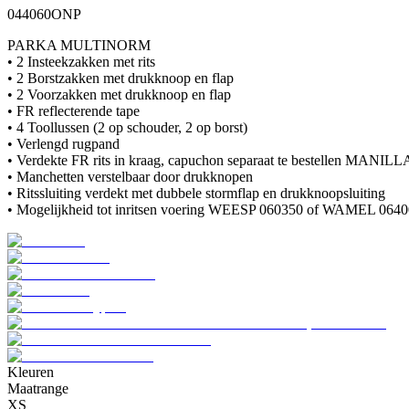
044060ONP
PARKA MULTINORM
• 2 Insteekzakken met rits
• 2 Borstzakken met drukknoop en flap
• 2 Voorzakken met drukknoop en flap
• FR reflecterende tape
• 4 Toollussen (2 op schouder, 2 op borst)
• Verlengd rugpand
• Verdekte FR rits in kraag, capuchon separaat te bestellen MANIL
• Manchetten verstelbaar door drukknopen
• Ritssluiting verdekt met dubbele stormflap en drukknoopsluiting
• Mogelijkheid tot inritsen voering WEESP 060350 of WAMEL 0640
Kleuren
Maatrange
XS