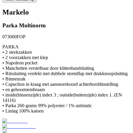
Markelo
Parka
Multinorm
073000FOP
PARKA
• 2 steekzakken
• 2 voorzakken met klep
• Napoleon pocket
• Manchetten verstelbaar door klittenbandsluiting
• Ritssluiting verdekt met dubbele stormflap met drukknoopsluiting
• Binnenzak
• Capuchon in kraag met aansnoerkoord achterhoofdinstelling
• en gehoormembraam
• inside(binnenzijde) index 3 ; outside(buitenzijde) index 1. (EN
14116)
• Parka 260 grams 99% polyester / 1% antistatic
• Lining 100% katoen