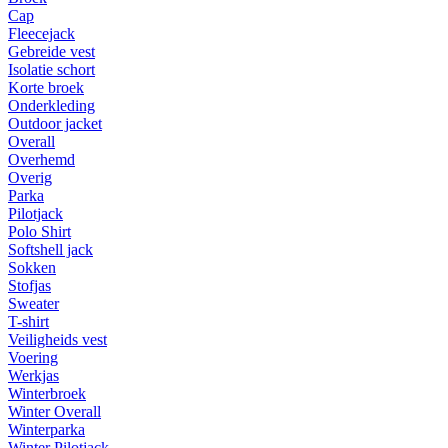
Cap
Fleecejack
Gebreide vest
Isolatie schort
Korte broek
Onderkleding
Outdoor jacket
Overall
Overhemd
Overig
Parka
Pilotjack
Polo Shirt
Softshell jack
Sokken
Stofjas
Sweater
T-shirt
Veiligheids vest
Voering
Werkjas
Winterbroek
Winter Overall
Winterparka
Winter Pilotjack