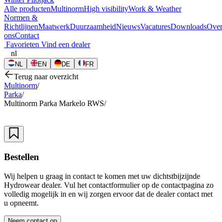
Alle producten
Multinorm
High visibility
Work & Weather
Normen &
Richtlijnen
Maatwerk
Duurzaamheid
Nieuws
Vacatures
Downloads
Ove
ons
Contact
Favorieten
Vind een dealer
nl
NL
EN
DE
FR
Terug naar overzicht
Multinorm
/
Parka
/
Multinorm Parka Markelo RWS
/
Bestellen
Wij helpen u graag in contact te komen met uw dichtstbijzijnde
Hydrowear dealer. Vul het contactformulier op de contactpagina zo
volledig mogelijk in en wij zorgen ervoor dat de dealer contact met
u opneemt.
Neem contact op