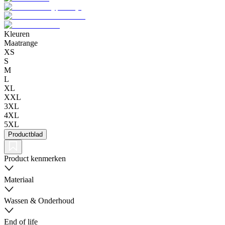
Kleuren
Maatrange
XS
S
M
L
XL
XXL
3XL
4XL
5XL
Productblad
Product kenmerken
Materiaal
Wassen & Onderhoud
End of life