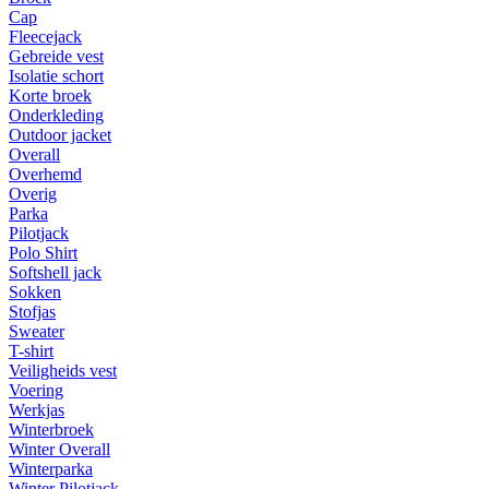
Cap
Fleecejack
Gebreide vest
Isolatie schort
Korte broek
Onderkleding
Outdoor jacket
Overall
Overhemd
Overig
Parka
Pilotjack
Polo Shirt
Softshell jack
Sokken
Stofjas
Sweater
T-shirt
Veiligheids vest
Voering
Werkjas
Winterbroek
Winter Overall
Winterparka
Winter Pilotjack