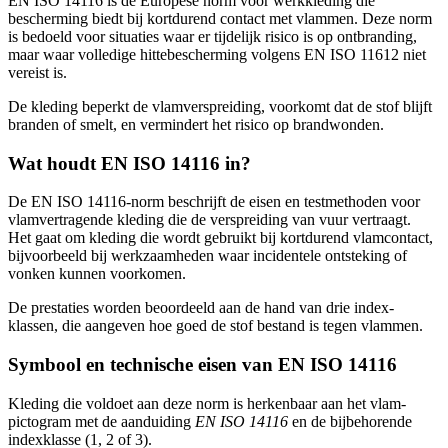
EN ISO 14116 is de Europese norm voor werkkleding die
bescherming biedt bij kortdurend contact met vlammen. Deze norm
is bedoeld voor situaties waar er tijdelijk risico is op ontbranding,
maar waar volledige hittebescherming volgens EN ISO 11612 niet
vereist is.
De kleding beperkt de vlamverspreiding, voorkomt dat de stof blijft
branden of smelt, en vermindert het risico op brandwonden.
Wat houdt EN ISO 14116 in?
De EN ISO 14116-norm beschrijft de eisen en testmethoden voor
vlamvertragende kleding die de verspreiding van vuur vertraagt.
Het gaat om kleding die wordt gebruikt bij kortdurend vlamcontact,
bijvoorbeeld bij werkzaamheden waar incidentele ontsteking of
vonken kunnen voorkomen.
De prestaties worden beoordeeld aan de hand van drie index-
klassen, die aangeven hoe goed de stof bestand is tegen vlammen.
Symbool en technische eisen van EN ISO 14116
Kleding die voldoet aan deze norm is herkenbaar aan het vlam-
pictogram met de aanduiding
EN ISO 14116
en de bijbehorende
indexklasse (1, 2 of 3).