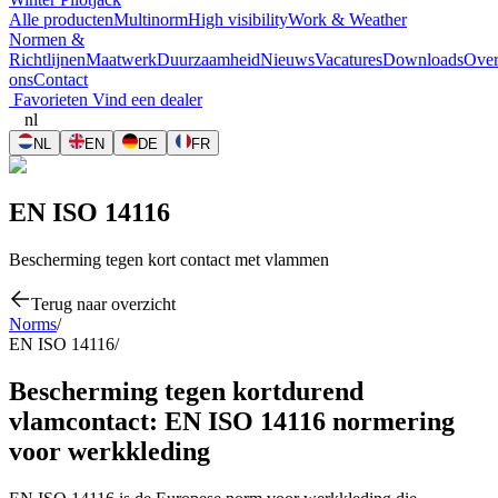
Alle producten
Multinorm
High visibility
Work & Weather
Normen &
Richtlijnen
Maatwerk
Duurzaamheid
Nieuws
Vacatures
Downloads
Ove
ons
Contact
Favorieten
Vind een dealer
nl
NL
EN
DE
FR
EN ISO 14116
Bescherming tegen kort contact met vlammen
Terug naar overzicht
Norms
/
EN ISO 14116
/
Bescherming tegen kortdurend
vlamcontact: EN ISO 14116 normering
voor werkkleding