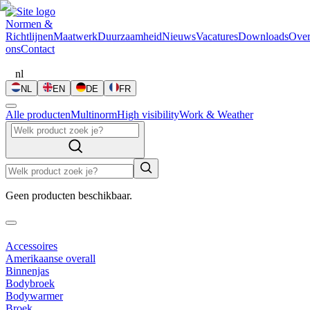
Normen &
Richtlijnen
Maatwerk
Duurzaamheid
Nieuws
Vacatures
Downloads
Ove
ons
Contact
nl
NL
EN
DE
FR
Alle producten
Multinorm
High visibility
Work & Weather
Geen producten beschikbaar.
Accessoires
Amerikaanse overall
Binnenjas
Bodybroek
Bodywarmer
Broek