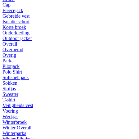
Cap
Fleecejack
Gebreide vest
Isolatie schort
Korte broek
Onderkleding
Outdoor jacket
Overall
Overhemd
Overig
Parka
Pilotjack
Polo Shirt
Softshell jack
Sokken
Stofjas
Sweater
T-shirt
Veiligheids vest
Voering
Werkjas
Winterbroek
Winter Overall
Winterparka
Winter Pilotjack