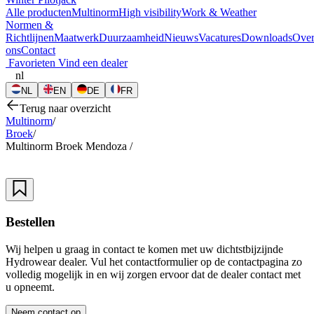
Alle producten
Multinorm
High visibility
Work & Weather
Normen &
Richtlijnen
Maatwerk
Duurzaamheid
Nieuws
Vacatures
Downloads
Ove
ons
Contact
Favorieten
Vind een dealer
nl
NL
EN
DE
FR
Terug naar overzicht
Multinorm
/
Broek
/
Multinorm Broek Mendoza
/
Bestellen
Wij helpen u graag in contact te komen met uw dichtstbijzijnde
Hydrowear dealer. Vul het contactformulier op de contactpagina zo
volledig mogelijk in en wij zorgen ervoor dat de dealer contact met
u opneemt.
Neem contact op