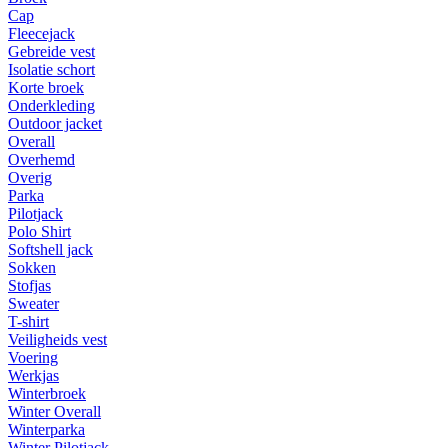
Cap
Fleecejack
Gebreide vest
Isolatie schort
Korte broek
Onderkleding
Outdoor jacket
Overall
Overhemd
Overig
Parka
Pilotjack
Polo Shirt
Softshell jack
Sokken
Stofjas
Sweater
T-shirt
Veiligheids vest
Voering
Werkjas
Winterbroek
Winter Overall
Winterparka
Winter Pilotjack