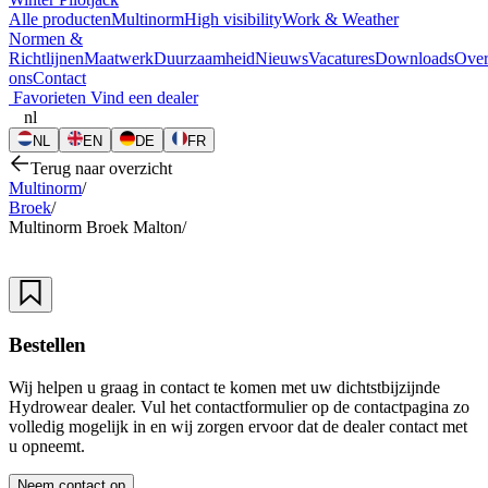
Alle producten
Multinorm
High visibility
Work & Weather
Normen &
Richtlijnen
Maatwerk
Duurzaamheid
Nieuws
Vacatures
Downloads
Ove
ons
Contact
Favorieten
Vind een dealer
nl
NL
EN
DE
FR
Terug naar overzicht
Multinorm
/
Broek
/
Multinorm Broek Malton
/
Bestellen
Wij helpen u graag in contact te komen met uw dichtstbijzijnde
Hydrowear dealer. Vul het contactformulier op de contactpagina zo
volledig mogelijk in en wij zorgen ervoor dat de dealer contact met
u opneemt.
Neem contact op