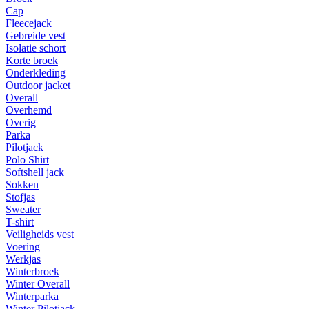
Cap
Fleecejack
Gebreide vest
Isolatie schort
Korte broek
Onderkleding
Outdoor jacket
Overall
Overhemd
Overig
Parka
Pilotjack
Polo Shirt
Softshell jack
Sokken
Stofjas
Sweater
T-shirt
Veiligheids vest
Voering
Werkjas
Winterbroek
Winter Overall
Winterparka
Winter Pilotjack