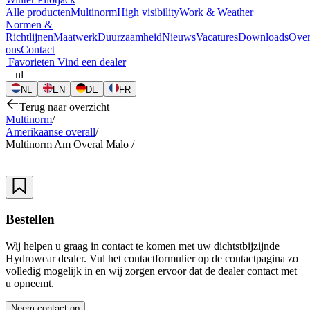
Alle producten
Multinorm
High visibility
Work & Weather
Normen &
Richtlijnen
Maatwerk
Duurzaamheid
Nieuws
Vacatures
Downloads
Ove
ons
Contact
Favorieten
Vind een dealer
nl
NL
EN
DE
FR
Terug naar overzicht
Multinorm
/
Amerikaanse overall
/
Multinorm Am Overal Malo
/
Bestellen
Wij helpen u graag in contact te komen met uw dichtstbijzijnde
Hydrowear dealer. Vul het contactformulier op de contactpagina zo
volledig mogelijk in en wij zorgen ervoor dat de dealer contact met
u opneemt.
Neem contact op