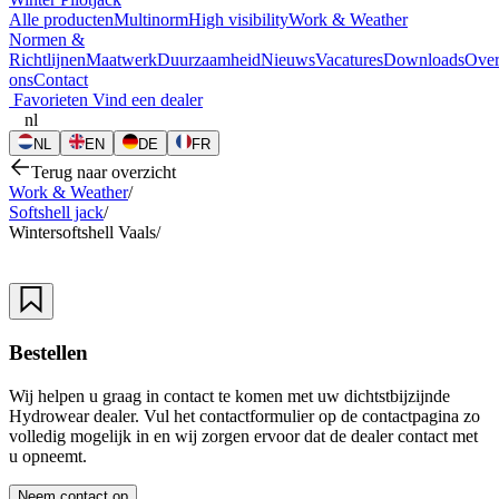
Alle producten
Multinorm
High visibility
Work & Weather
Normen &
Richtlijnen
Maatwerk
Duurzaamheid
Nieuws
Vacatures
Downloads
Ove
ons
Contact
Favorieten
Vind een dealer
nl
NL
EN
DE
FR
Terug naar overzicht
Work & Weather
/
Softshell jack
/
Wintersoftshell Vaals
/
Bestellen
Wij helpen u graag in contact te komen met uw dichtstbijzijnde
Hydrowear dealer. Vul het contactformulier op de contactpagina zo
volledig mogelijk in en wij zorgen ervoor dat de dealer contact met
u opneemt.
Neem contact op