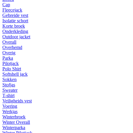
Cap
Fleecejack
Gebreide vest
Isolatie schort
Korte broek
Onderkleding
Outdoor jacket
Overall
Overhemd
Overig
Parka
Pilotjack
Polo Shirt
Softshell jack
Sokken
Stofjas
Sweater
T-shirt
Veiligheids vest
Voering
Werkjas
Winterbroek
Winter Overall
Winterparka
Winter Pilotjack