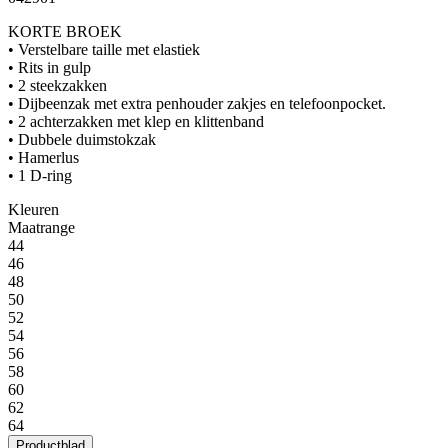
KORTE BROEK
• Verstelbare taille met elastiek
• Rits in gulp
• 2 steekzakken
• Dijbeenzak met extra penhouder zakjes en telefoonpocket.
• 2 achterzakken met klep en klittenband
• Dubbele duimstokzak
• Hamerlus
• 1 D-ring
Kleuren
Maatrange
44
46
48
50
52
54
56
58
60
62
64
Productblad