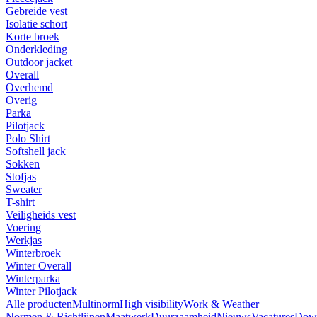
Gebreide vest
Isolatie schort
Korte broek
Onderkleding
Outdoor jacket
Overall
Overhemd
Overig
Parka
Pilotjack
Polo Shirt
Softshell jack
Sokken
Stofjas
Sweater
T-shirt
Veiligheids vest
Voering
Werkjas
Winterbroek
Winter Overall
Winterparka
Winter Pilotjack
Alle producten
Multinorm
High visibility
Work & Weather
Normen & Richtlijnen
Maatwerk
Duurzaamheid
Nieuws
Vacatures
Dow