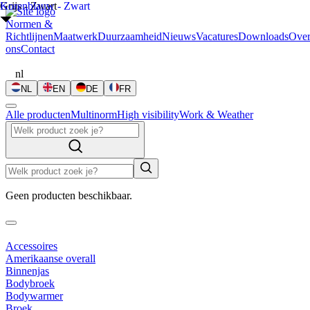
Grijs - Zwart
Korenblauw - Zwart
Normen &
Richtlijnen
Maatwerk
Duurzaamheid
Nieuws
Vacatures
Downloads
Ove
ons
Contact
nl
NL
EN
DE
FR
Alle producten
Multinorm
High visibility
Work & Weather
Geen producten beschikbaar.
Accessoires
Amerikaanse overall
Binnenjas
Bodybroek
Bodywarmer
Broek