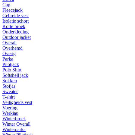
Cap
Fleecejack
Gebreide vest
Isolatie schort
Korte broek
Onderkleding
Outdoor jacket
Overall
Overhemd
Overig
Parka
Pilotjack
Polo Shirt
Softshell jack
Sokken
Stofjas
Sweater
T-shirt
Veiligheids vest
Voering
Werkjas
Winterbroek
Winter Overall
Winterparka
Winter Pilotjack