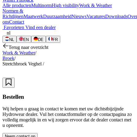
Alle producten
Multinorm
High visibility
Work & Weather
Normen &
Richtlijnen
Maatwerk
Duurzaamheid
Nieuws
Vacatures
Downloads
Ove
ons
Contact
Favorieten
Vind een dealer
nl
NL
EN
DE
FR
Terug naar overzicht
Work & Weather
/
Broek
/
Stretchbroek Veghel
/
Bestellen
Wij helpen u graag in contact te komen met uw dichtstbijzijnde
Hydrowear dealer. Vul het contactformulier op de contactpagina zo
volledig mogelijk in en wij zorgen ervoor dat de dealer contact met
u opneemt.
Neem contact op