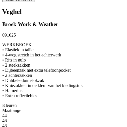
Veghel
Broek
Work & Weather
091025
WERKBROEK
• Elastiek in taille
• 4-weg stretch in het achterwerk
• Rits in gulp
• 2 steekzakken
• Dijbeenzak met extra telefoonpocket
• 2 achterzakken
• Dubbele duimstokzak
• Kniezakken in de kleur van het kledingstuk
• Hamerlus
• Extra reflectiebies
Kleuren
Maatrange
44
46
48