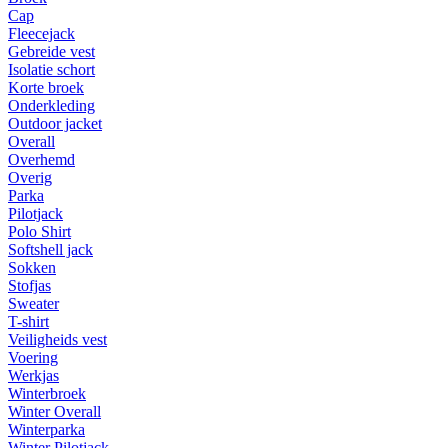
Cap
Fleecejack
Gebreide vest
Isolatie schort
Korte broek
Onderkleding
Outdoor jacket
Overall
Overhemd
Overig
Parka
Pilotjack
Polo Shirt
Softshell jack
Sokken
Stofjas
Sweater
T-shirt
Veiligheids vest
Voering
Werkjas
Winterbroek
Winter Overall
Winterparka
Winter Pilotjack