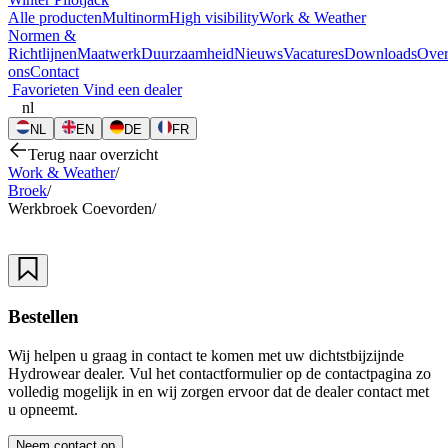
Alle producten
Multinorm
High visibility
Work & Weather
Normen &
Richtlijnen
Maatwerk
Duurzaamheid
Nieuws
Vacatures
Downloads
Ove
ons
Contact
Favorieten
Vind een dealer
nl
NL
EN
DE
FR
Terug naar overzicht
Work & Weather
/
Broek
/
Werkbroek Coevorden
/
Bestellen
Wij helpen u graag in contact te komen met uw dichtstbijzijnde
Hydrowear dealer. Vul het contactformulier op de contactpagina zo
volledig mogelijk in en wij zorgen ervoor dat de dealer contact met
u opneemt.
Neem contact op