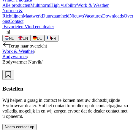
Alle producten
Multinorm
High visibility
Work & Weather
Normen &
Richtlijnen
Maatwerk
Duurzaamheid
Nieuws
Vacatures
Downloads
Ove
ons
Contact
Favorieten
Vind een dealer
nl
NL
EN
DE
FR
Terug naar overzicht
Work & Weather
/
Bodywarmer
/
Bodywarmer Narvik
/
Bestellen
Wij helpen u graag in contact te komen met uw dichtstbijzijnde
Hydrowear dealer. Vul het contactformulier op de contactpagina zo
volledig mogelijk in en wij zorgen ervoor dat de dealer contact met
u opneemt.
Neem contact op