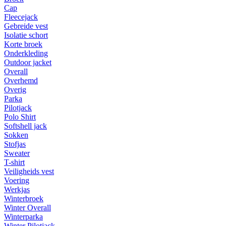
Cap
Fleecejack
Gebreide vest
Isolatie schort
Korte broek
Onderkleding
Outdoor jacket
Overall
Overhemd
Overig
Parka
Pilotjack
Polo Shirt
Softshell jack
Sokken
Stofjas
Sweater
T-shirt
Veiligheids vest
Voering
Werkjas
Winterbroek
Winter Overall
Winterparka
Winter Pilotjack