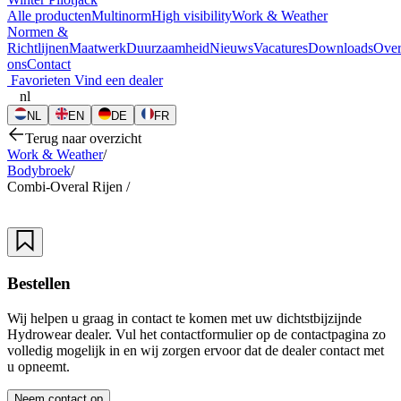
Alle producten
Multinorm
High visibility
Work & Weather
Normen &
Richtlijnen
Maatwerk
Duurzaamheid
Nieuws
Vacatures
Downloads
Ove
ons
Contact
Favorieten
Vind een dealer
nl
NL
EN
DE
FR
Terug naar overzicht
Work & Weather
/
Bodybroek
/
Combi-Overal Rijen
/
Bestellen
Wij helpen u graag in contact te komen met uw dichtstbijzijnde
Hydrowear dealer. Vul het contactformulier op de contactpagina zo
volledig mogelijk in en wij zorgen ervoor dat de dealer contact met
u opneemt.
Neem contact op