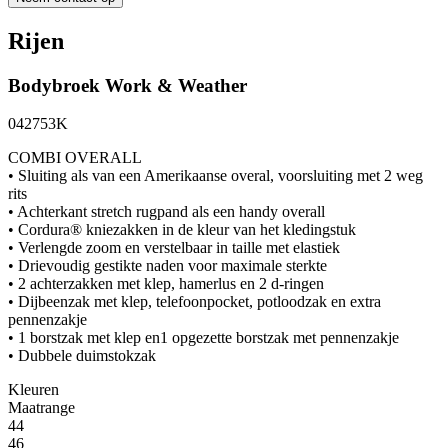
Rijen
Bodybroek
Work & Weather
042753K
COMBI OVERALL
• Sluiting als van een Amerikaanse overal, voorsluiting met 2 weg
rits
• Achterkant stretch rugpand als een handy overall
• Cordura® kniezakken in de kleur van het kledingstuk
• Verlengde zoom en verstelbaar in taille met elastiek
• Drievoudig gestikte naden voor maximale sterkte
• 2 achterzakken met klep, hamerlus en 2 d-ringen
• Dijbeenzak met klep, telefoonpocket, potloodzak en extra
pennenzakje
• 1 borstzak met klep en1 opgezette borstzak met pennenzakje
• Dubbele duimstokzak
Kleuren
Maatrange
44
46