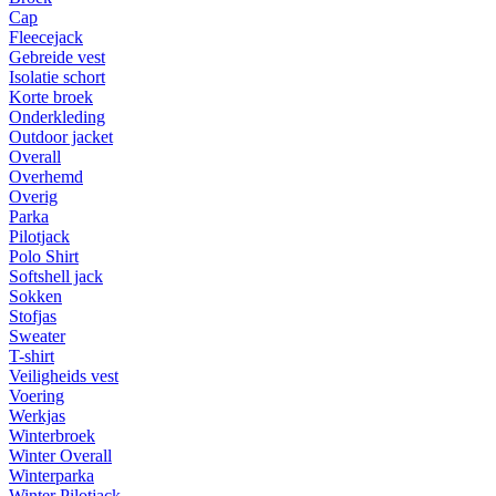
Cap
Fleecejack
Gebreide vest
Isolatie schort
Korte broek
Onderkleding
Outdoor jacket
Overall
Overhemd
Overig
Parka
Pilotjack
Polo Shirt
Softshell jack
Sokken
Stofjas
Sweater
T-shirt
Veiligheids vest
Voering
Werkjas
Winterbroek
Winter Overall
Winterparka
Winter Pilotjack