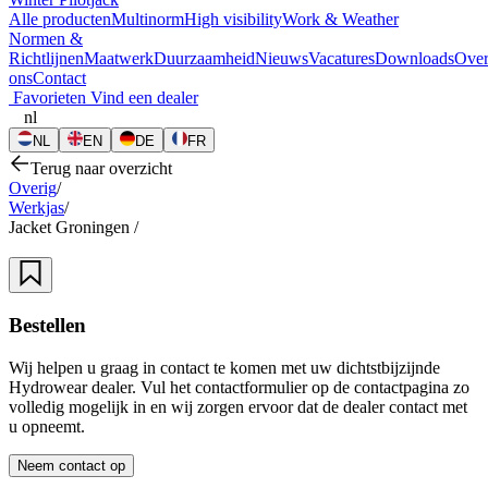
Alle producten
Multinorm
High visibility
Work & Weather
Normen &
Richtlijnen
Maatwerk
Duurzaamheid
Nieuws
Vacatures
Downloads
Ove
ons
Contact
Favorieten
Vind een dealer
nl
NL
EN
DE
FR
Terug naar overzicht
Overig
/
Werkjas
/
Jacket Groningen
/
Bestellen
Wij helpen u graag in contact te komen met uw dichtstbijzijnde
Hydrowear dealer. Vul het contactformulier op de contactpagina zo
volledig mogelijk in en wij zorgen ervoor dat de dealer contact met
u opneemt.
Neem contact op