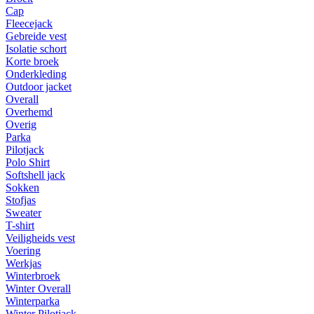
Cap
Fleecejack
Gebreide vest
Isolatie schort
Korte broek
Onderkleding
Outdoor jacket
Overall
Overhemd
Overig
Parka
Pilotjack
Polo Shirt
Softshell jack
Sokken
Stofjas
Sweater
T-shirt
Veiligheids vest
Voering
Werkjas
Winterbroek
Winter Overall
Winterparka
Winter Pilotjack