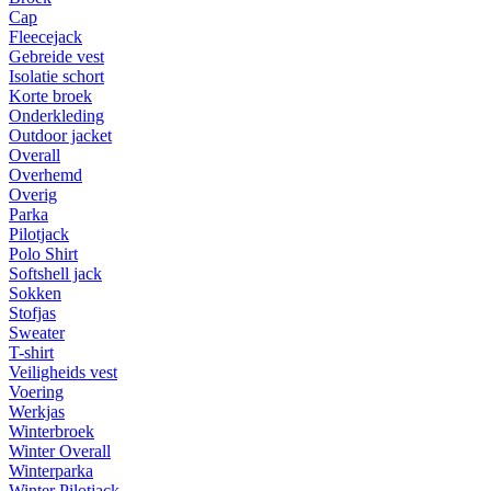
Cap
Fleecejack
Gebreide vest
Isolatie schort
Korte broek
Onderkleding
Outdoor jacket
Overall
Overhemd
Overig
Parka
Pilotjack
Polo Shirt
Softshell jack
Sokken
Stofjas
Sweater
T-shirt
Veiligheids vest
Voering
Werkjas
Winterbroek
Winter Overall
Winterparka
Winter Pilotjack