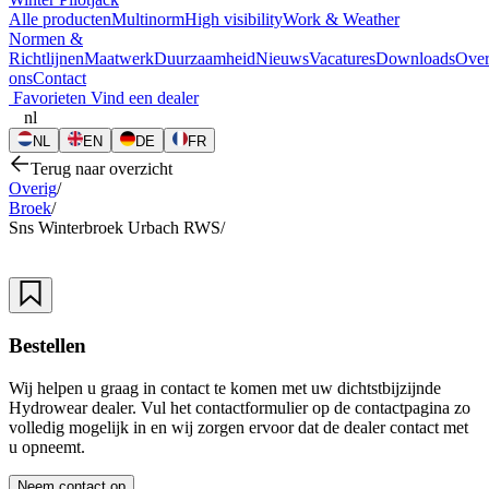
Alle producten
Multinorm
High visibility
Work & Weather
Normen &
Richtlijnen
Maatwerk
Duurzaamheid
Nieuws
Vacatures
Downloads
Ove
ons
Contact
Favorieten
Vind een dealer
nl
NL
EN
DE
FR
Terug naar overzicht
Overig
/
Broek
/
Sns Winterbroek Urbach RWS
/
Bestellen
Wij helpen u graag in contact te komen met uw dichtstbijzijnde
Hydrowear dealer. Vul het contactformulier op de contactpagina zo
volledig mogelijk in en wij zorgen ervoor dat de dealer contact met
u opneemt.
Neem contact op