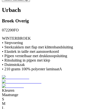
Urbach
Broek
Overig
072200FO
WINTERBROEK
• Stepvoering
• Steekzakken met flap met klittenbandsluiting
• Elastiek in taille met aansnoerkoord
• Pijpen verstelbaar met drukknoopsluiting
• Ritssluiting in pijpen met klep
• Duimstokzak
• 210 grams 100% polyester laminaatA
Kleuren
Maatrange
S
M
L