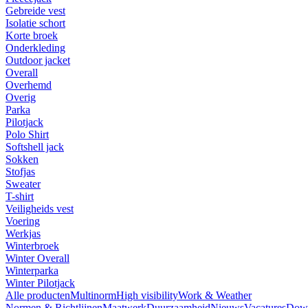
Gebreide vest
Isolatie schort
Korte broek
Onderkleding
Outdoor jacket
Overall
Overhemd
Overig
Parka
Pilotjack
Polo Shirt
Softshell jack
Sokken
Stofjas
Sweater
T-shirt
Veiligheids vest
Voering
Werkjas
Winterbroek
Winter Overall
Winterparka
Winter Pilotjack
Alle producten
Multinorm
High visibility
Work & Weather
Normen & Richtlijnen
Maatwerk
Duurzaamheid
Nieuws
Vacatures
Dow