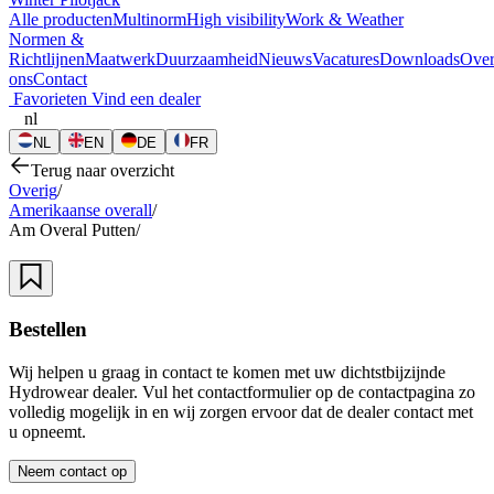
Alle producten
Multinorm
High visibility
Work & Weather
Normen &
Richtlijnen
Maatwerk
Duurzaamheid
Nieuws
Vacatures
Downloads
Ove
ons
Contact
Favorieten
Vind een dealer
nl
NL
EN
DE
FR
Terug naar overzicht
Overig
/
Amerikaanse overall
/
Am Overal Putten
/
Bestellen
Wij helpen u graag in contact te komen met uw dichtstbijzijnde
Hydrowear dealer. Vul het contactformulier op de contactpagina zo
volledig mogelijk in en wij zorgen ervoor dat de dealer contact met
u opneemt.
Neem contact op