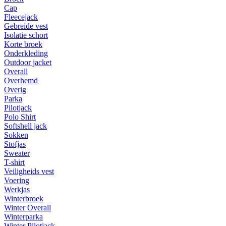
Cap
Fleecejack
Gebreide vest
Isolatie schort
Korte broek
Onderkleding
Outdoor jacket
Overall
Overhemd
Overig
Parka
Pilotjack
Polo Shirt
Softshell jack
Sokken
Stofjas
Sweater
T-shirt
Veiligheids vest
Voering
Werkjas
Winterbroek
Winter Overall
Winterparka
Winter Pilotjack