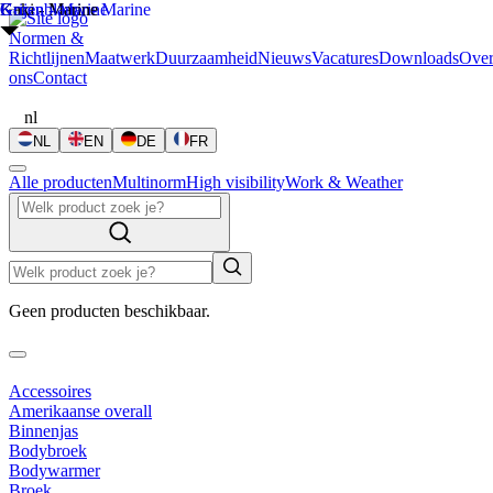
Grijs - Marine
Groen - Marine
Kaki - Marine
Korenblauw - Marine
Normen &
Richtlijnen
Maatwerk
Duurzaamheid
Nieuws
Vacatures
Downloads
Ove
ons
Contact
nl
NL
EN
DE
FR
Alle producten
Multinorm
High visibility
Work & Weather
Geen producten beschikbaar.
Accessoires
Amerikaanse overall
Binnenjas
Bodybroek
Bodywarmer
Broek