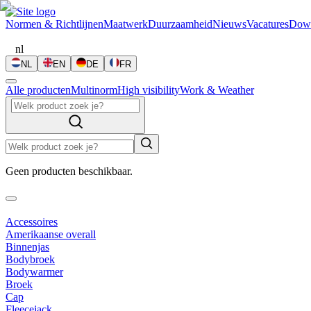
Normen & Richtlijnen
Maatwerk
Duurzaamheid
Nieuws
Vacatures
Dow
nl
NL
EN
DE
FR
Alle producten
Multinorm
High visibility
Work & Weather
Geen producten beschikbaar.
Accessoires
Amerikaanse overall
Binnenjas
Bodybroek
Bodywarmer
Broek
Cap
Fleecejack