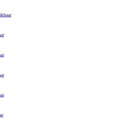
ikbaar
aar
aar
aar
aar
ar