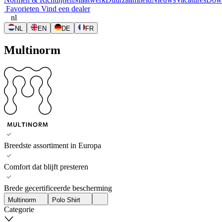
Favorieten
Vind een dealer
nl
NL
EN
DE
FR
Multinorm
Breedste assortiment in Europa
Comfort dat blijft presteren
Brede gecertificeerde bescherming
Multinorm
Polo Shirt
Categorie