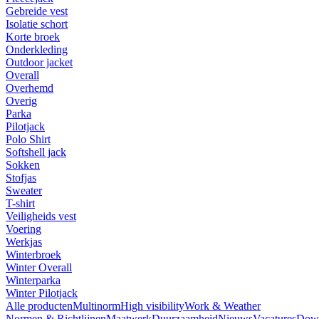
Gebreide vest
Isolatie schort
Korte broek
Onderkleding
Outdoor jacket
Overall
Overhemd
Overig
Parka
Pilotjack
Polo Shirt
Softshell jack
Sokken
Stofjas
Sweater
T-shirt
Veiligheids vest
Voering
Werkjas
Winterbroek
Winter Overall
Winterparka
Winter Pilotjack
Alle producten
Multinorm
High visibility
Work & Weather
Normen & Richtlijnen
Maatwerk
Duurzaamheid
Nieuws
Vacatures
Dow