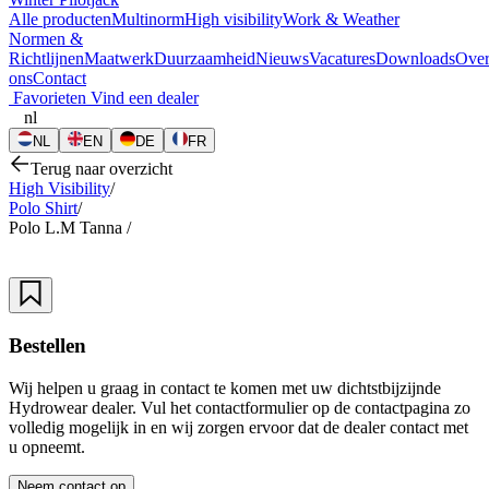
Alle producten
Multinorm
High visibility
Work & Weather
Normen &
Richtlijnen
Maatwerk
Duurzaamheid
Nieuws
Vacatures
Downloads
Ove
ons
Contact
Favorieten
Vind een dealer
nl
NL
EN
DE
FR
Terug naar overzicht
High Visibility
/
Polo Shirt
/
Polo L.M Tanna
/
Bestellen
Wij helpen u graag in contact te komen met uw dichtstbijzijnde
Hydrowear dealer. Vul het contactformulier op de contactpagina zo
volledig mogelijk in en wij zorgen ervoor dat de dealer contact met
u opneemt.
Neem contact op