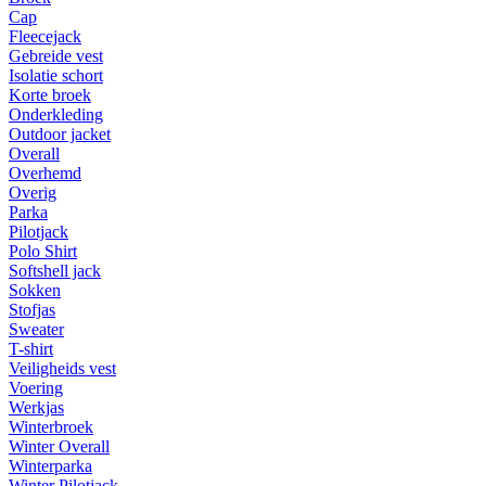
Cap
Fleecejack
Gebreide vest
Isolatie schort
Korte broek
Onderkleding
Outdoor jacket
Overall
Overhemd
Overig
Parka
Pilotjack
Polo Shirt
Softshell jack
Sokken
Stofjas
Sweater
T-shirt
Veiligheids vest
Voering
Werkjas
Winterbroek
Winter Overall
Winterparka
Winter Pilotjack