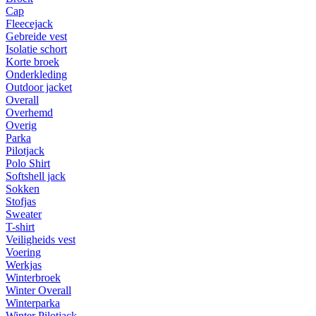
Cap
Fleecejack
Gebreide vest
Isolatie schort
Korte broek
Onderkleding
Outdoor jacket
Overall
Overhemd
Overig
Parka
Pilotjack
Polo Shirt
Softshell jack
Sokken
Stofjas
Sweater
T-shirt
Veiligheids vest
Voering
Werkjas
Winterbroek
Winter Overall
Winterparka
Winter Pilotjack