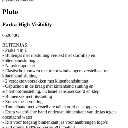
Pluto
Parka
High Visibility
052040O
BUITENJAS
• Parka 4 in 1
• Buitenjas met ritssluiting verdekt met stormflap en
klittenbandsluiting
• Napoleonpocket
• Elastische mouwen met tricot windvangers verstelbaar met
klittenband sluiting
• 2 verdekte voorzakken met klittenbandsluiting
• Capuchon in de kraag met klittenband sluiting en
achterhoofdinstelling, inclusief aansnoerkoord en klep
• Binnenzak met ritssluiting
• Zomer mesh voering
• Tunnelband met verstelbare taillekoord en stoppers
• Extra waterdichte band onderaan binnenkant van de jas tegen
opzuigend water
• Rits voor toegang binnenkant jas voor aanbrengen logo’s
• 220 grams 100% polyester PU-coating