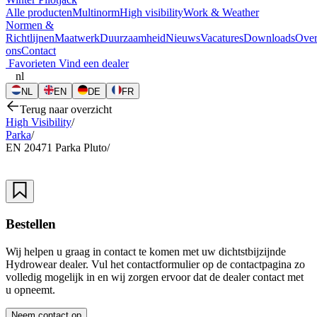
Alle producten
Multinorm
High visibility
Work & Weather
Normen &
Richtlijnen
Maatwerk
Duurzaamheid
Nieuws
Vacatures
Downloads
Ove
ons
Contact
Favorieten
Vind een dealer
nl
NL
EN
DE
FR
Terug naar overzicht
High Visibility
/
Parka
/
EN 20471 Parka Pluto
/
Bestellen
Wij helpen u graag in contact te komen met uw dichtstbijzijnde
Hydrowear dealer. Vul het contactformulier op de contactpagina zo
volledig mogelijk in en wij zorgen ervoor dat de dealer contact met
u opneemt.
Neem contact op